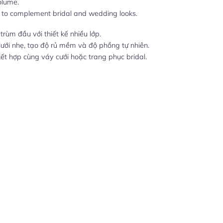
olume.
to complement bridal and wedding looks.
trùm đầu với thiết kế nhiều lớp.
 lưới nhẹ, tạo độ rủ mềm và độ phồng tự nhiên.
ết hợp cùng váy cưới hoặc trang phục bridal.