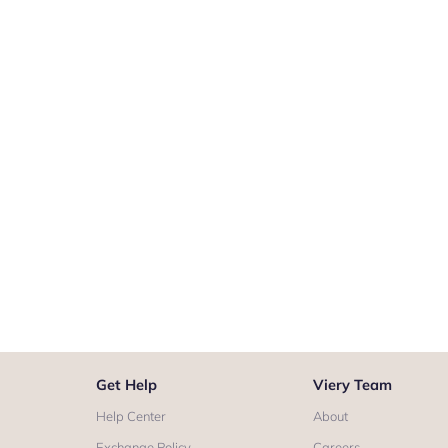
Get Help
Viery Team
Help Center
About
Exchange Policy
Careers