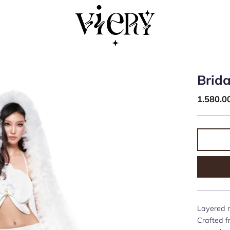
Brida
1.580.
Layered r
Crafted f