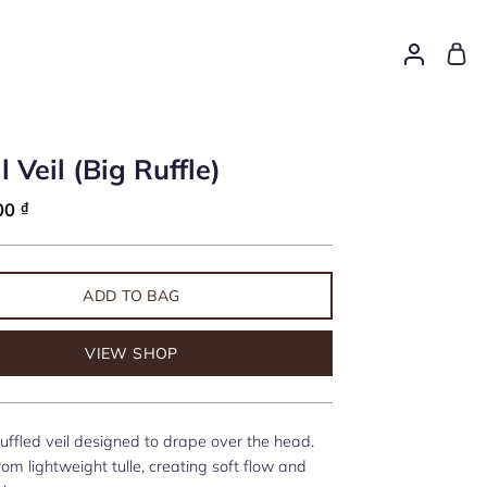
l Veil (Big Ruffle)
000
₫
ADD TO BAG
VIEW SHOP
uffled veil designed to drape over the head.
rom lightweight tulle, creating soft flow and