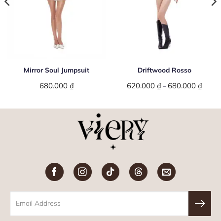
Mirror Soul Jumpsuit
Driftwood Rosso
680.000
₫
620.000
₫
680.000
₫
Price
–
range:
620.0
throu
680.0