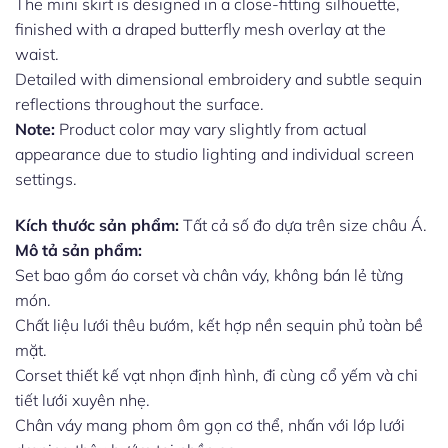
The mini skirt is designed in a close-fitting silhouette,
finished with a draped butterfly mesh overlay at the
waist.
Detailed with dimensional embroidery and subtle sequin
reflections throughout the surface.
Note:
Product color may vary slightly from actual
appearance due to studio lighting and individual screen
settings.
Kích thước sản phẩm:
Tất cả số đo dựa trên size châu Á.
Mô tả sản phẩm:
Set bao gồm áo corset và chân váy, không bán lẻ từng
món.
Chất liệu lưới thêu bướm, kết hợp nền sequin phủ toàn bề
mặt.
Corset thiết kế vạt nhọn định hình, đi cùng cổ yếm và chi
tiết lưới xuyên nhẹ.
Chân váy mang phom ôm gọn cơ thể, nhấn với lớp lưới