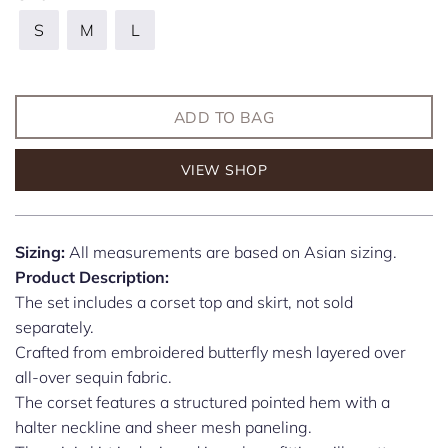
S
M
L
ADD TO BAG
VIEW SHOP
Sizing:
All measurements are based on Asian sizing.
Product Description:
The set includes a corset top and skirt, not sold
separately.
Crafted from embroidered butterfly mesh layered over
all-over sequin fabric.
The corset features a structured pointed hem with a
halter neckline and sheer mesh paneling.