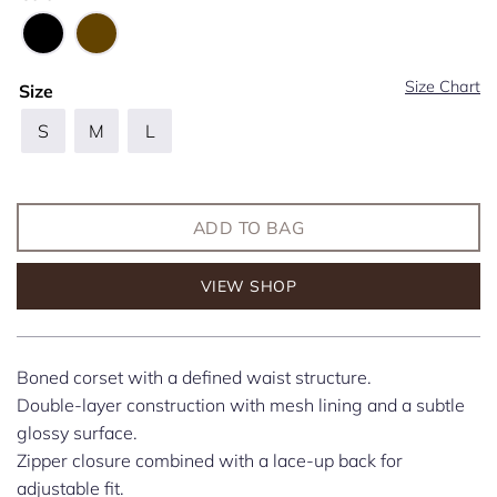
Size Chart
Size
S
M
L
ADD TO BAG
VIEW SHOP
Boned corset with a defined waist structure.
Double-layer construction with mesh lining and a subtle
glossy surface.
Zipper closure combined with a lace-up back for
adjustable fit.