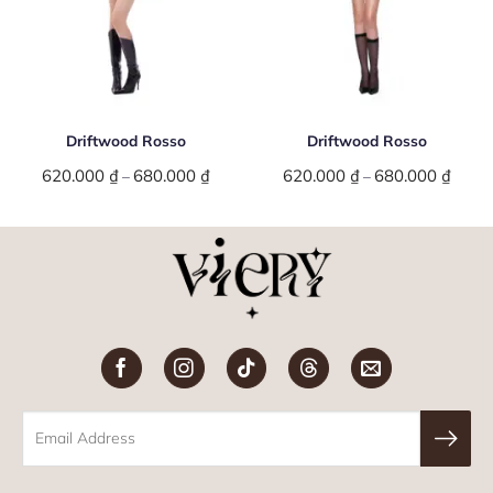
Driftwood Rosso
Driftwood Rosso
620.000
₫
680.000
₫
Price
620.000
₫
680.000
₫
Price
–
–
range:
range:
620.000 ₫
620.0
through
throu
680.000 ₫
680.0